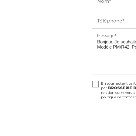
Nom*
Téléphone*
Message*
En soumettant ce for
par
BROSSERIE D
relation commercial
politique de confiden