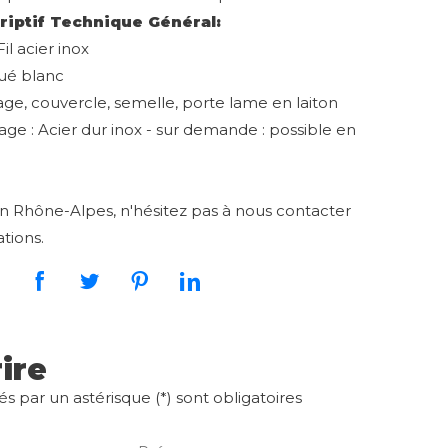
riptif Technique Général:
il acier inox
gué blanc
age, couvercle, semelle, porte lame en laiton
age : Acier dur inox - sur demande : possible en
en Rhône-Alpes, n'hésitez pas à nous contacter
tions.
ire
 par un astérisque (*) sont obligatoires