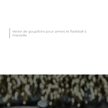
Vente de goupillons pour armes et flashball à
Marseille