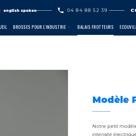
04 84 88 52 39
C
english spoken
UEIL
BROSSES POUR L'INDUSTRIE
BALAIS FROTTEURS
ECOUVIL
Modèle 
Notre petit modèle
intensité électriq