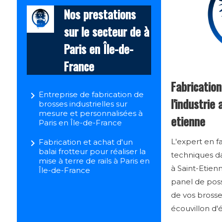
Nos prestations
sur le secteur de à
Paris en Île-de-
France
Fabricatio
navigate_next
Entreprise de fabrication de
l'industrie
brosses industrielles sur
mesure et personnalisées à
etienne
Paris en Île-de-France
L'expert en f
navigate_next
Fabrication et achat d'un
balai frotteur pour réaliser la
techniques d
mise à terre de rails à Paris en
à Saint-Etien
Île-de-France
panel de possi
de vos brosse
écouvillon d