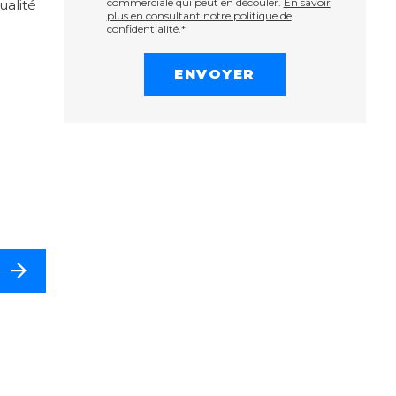
commerciale qui peut en découler.
En savoir
ualité
plus en consultant notre politique de
confidentialité.
*
S