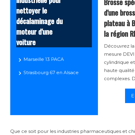
Brosse spé
nettoyer le
d'une bross
décalaminage du
plateau à 
moteur d'une
la région 
voiture
Découvrez la 
mesure DEVIR
navigate_next
Marseille 13 PACA
cylindrique 
haute qualité
navigate_next
Strasbourg 67 en Alsace
complexes. D
E
Que ce soit pour les industries pharmaceutiques et chi