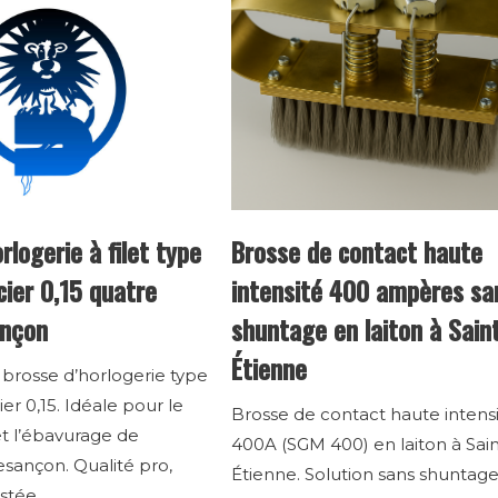
rlogerie à filet type
Brosse de contact haute
cier 0,15 quatre
intensité 400 ampères sa
ançon
shuntage en laiton à Sain
Étienne
brosse d’horlogerie type
ier 0,15. Idéale pour le
Brosse de contact haute intens
t l’ébavurage de
400A (SGM 400) en laiton à Sain
esançon. Qualité pro,
Étienne. Solution sans shuntag
stée