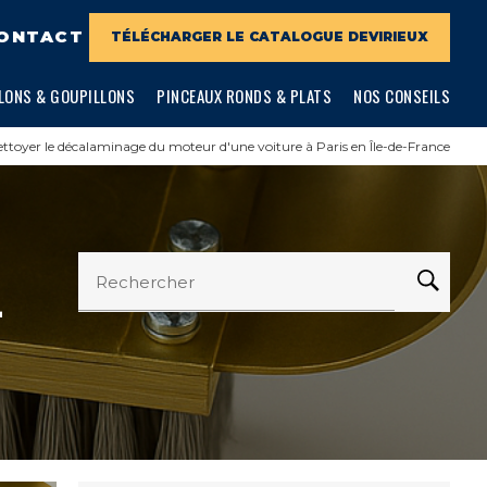
ONTACT
TÉLÉCHARGER LE CATALOGUE DEVIRIEUX
LONS & GOUPILLONS
PINCEAUX RONDS & PLATS
NOS CONSEILS
nettoyer le décalaminage du moteur d'une voiture à Paris en Île-de-France
Rechercher
-