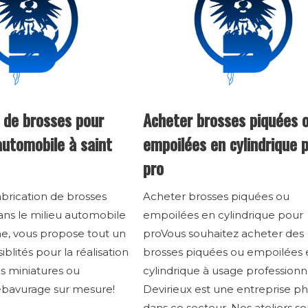
n de brosses pour
Acheter brosses piquées 
 automobile à saint
empoilées en cylindrique 
pro
abrication de brosses
Acheter brosses piquées ou
ans le milieu automobile
empoilées en cylindrique pour
ne, vous propose tout un
proVous souhaitez acheter des
blités pour la réalisation
brosses piquées ou empoilées 
s miniatures ou
cylindrique à usage professionn
'ébavurage sur mesure!
Devirieux est une entreprise p
dans ce secteur. Nos ateliers so