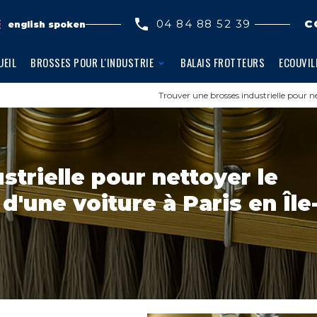
04 84 88 52 39
C
english spoken
UEIL
BROSSES POUR L'INDUSTRIE
BALAIS FROTTEURS
ECOUVIL
Trouver une brosses industrielle pour 
trielle pour nettoyer le
'une voiture à Paris en Île