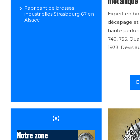
métallique
navigate_next
Fabricant de brosses
Expert en bro
industrielles Strasbourg 67 en
Alsace
décapage et 
haute perfor
740, 755. Qua
1933. Devis a
E
center_focus_strong
Notre zone