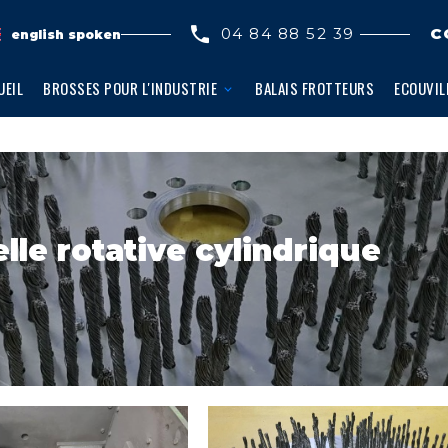
04 84 88 52 39
C
english spoken
UEIL
BROSSES POUR L'INDUSTRIE
BALAIS FROTTEURS
ECOUVIL
lle rotative cylindrique