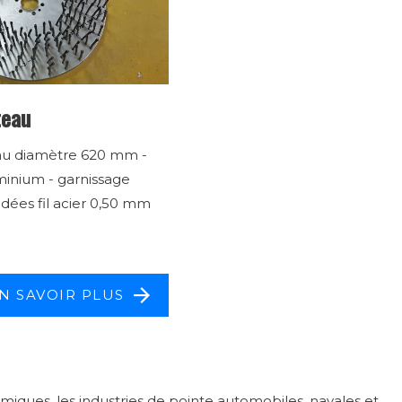
teau
au diamètre 620 mm -
inium - garnissage
dées fil acier 0,50 mm
N SAVOIR PLUS
miques, les industries de pointe automobiles, navales et