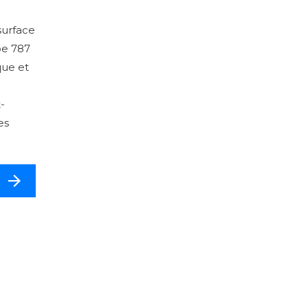
surface
pe 787
que et
-
es
S