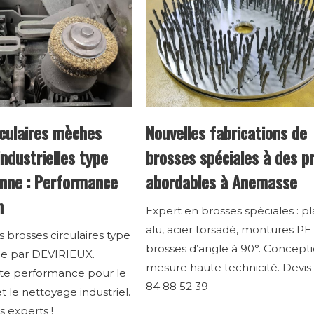
rculaires mèches
Nouvelles fabrications de
ndustrielles type
brosses spéciales à des pr
nne : Performance
abordables à Anemasse
n
Expert en brosses spéciales : p
alu, acier torsadé, montures PE
 brosses circulaires type
brosses d’angle à 90°. Concepti
e par DEVIRIEUX.
mesure haute technicité. Devis
ute performance pour le
84 88 52 39
 le nettoyage industriel.
 experts !