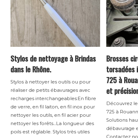
Stylos de nettoyage à Brindas
Brosses ci
dans le Rhône.
torsadées i
725 à Roua
Stylos à nettoyer les outils ou pour
et précisio
réaliser de petits ébavurages avec
recharges interchangeables:En fibre
Découvrez les
de verre, en fil laiton, en fil inox pour
725 à Rouann
nettoyer les outils, en fil acier pour
Solutions ha
nettoyer les forêts...La longueur des
débavurage et
poils est réglable. Stylos très utiles
Contactez nos