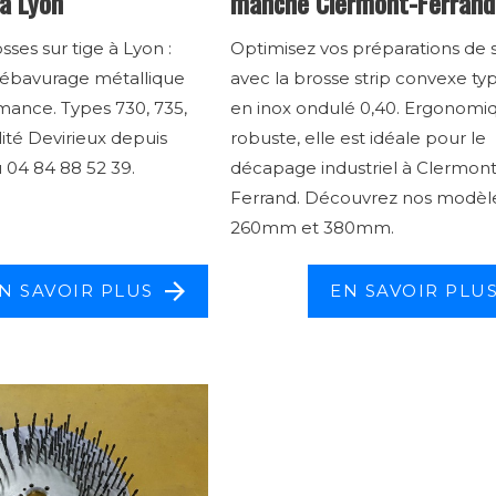
 à Lyon
manche Clermont-Ferrand
sses sur tige à Lyon :
Optimisez vos préparations de 
ébavurage métallique
avec la brosse strip convexe ty
mance. Types 730, 735,
en inox ondulé 0,40. Ergonomi
lité Devirieux depuis
robuste, elle est idéale pour le
u 04 84 88 52 39.
décapage industriel à Clermont
Ferrand. Découvrez nos modèl
260mm et 380mm.
N SAVOIR PLUS
EN SAVOIR PLU