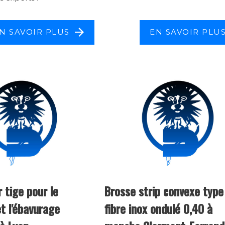
N SAVOIR PLUS
EN SAVOIR PLU
 tige pour le
Brosse strip convexe type
t l'ébavurage
fibre inox ondulé 0,40 à