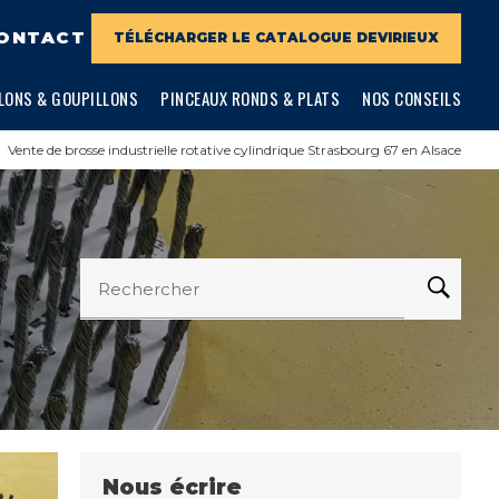
ONTACT
TÉLÉCHARGER LE CATALOGUE DEVIRIEUX
LONS & GOUPILLONS
PINCEAUX RONDS & PLATS
NOS CONSEILS
Vente de brosse industrielle rotative cylindrique Strasbourg 67 en Alsace
Rechercher
Nous écrire