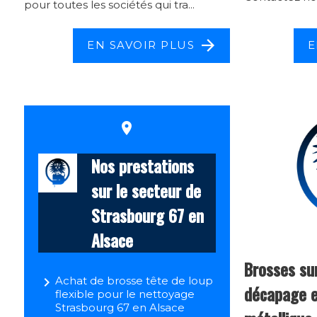
pour toutes les sociétés qui tra...
EN SAVOIR PLUS
E
place
Nos prestations
sur le secteur de
Strasbourg 67 en
Alsace
Brosses sur
navigate_next
Achat de brosse tête de loup
décapage e
flexible pour le nettoyage
Strasbourg 67 en Alsace